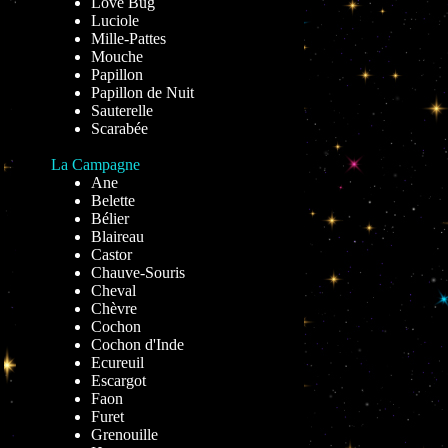
Love Bug
Luciole
Mille-Pattes
Mouche
Papillon
Papillon de Nuit
Sauterelle
Scarabée
La Campagne
Ane
Belette
Bélier
Blaireau
Castor
Chauve-Souris
Cheval
Chèvre
Cochon
Cochon d'Inde
Ecureuil
Escargot
Faon
Furet
Grenouille