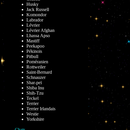
Husky
Jack Russell
Komondor
Labrador
Lévrier
Lévrier Afghan
Lhassa Apso
Mastiff
Peekapoo
Pékinois
Pitbull
Poméranien
Rottweiler
Saint-Bernard
Schnauzer
Shar-peï
Shiba Inu
Shih-Tzu
Teckel
Terrier
Terrier Irlandais
Westie
Yorkshire
Chats