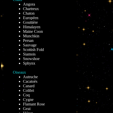
Angora
Chartreux
Chaton
Européen
Gouttière
Himalayen
Maine Coon
Munchkin
Persan
Sauvage
Scottish Fold
Siamois
Snowshoe
Sphynx
Oiseaux
Autruche
Cacatoès
Canard
Colibri
Coq
Cygne
Flamant Rose
Geai