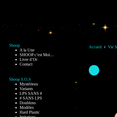
Passer
au
contenu
Shoop
Accueil
Vie 
A la Une
SHOOP c’est Moi…
Livre d’Or
Contact
Shoop S.O.S
Mystérieux
Variants
LPS SANS #
# SANS LPS
Doublons
Modèles
Hard Plastic
Imitations