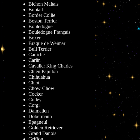
Bichon Maltais
Bobtail
Border Collie
Boston Terrier
Bouledogue
Bouledogue Français
Boxer
Braque de Weimar
Bull Terrier
Caniche
Carlin
Cavalier King Charles
Chien Papillon
Chihuahua
Chiot
Chow-Chow
Cocker
Colley
Corgi
Dalmatien
Dobermann
Epagneul
Golden Retriever
Grand Danois
Griffon