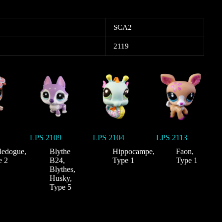
SCA2
2119
LPS 2109
LPS 2104
LPS 2113
ledogue
,
Blythe
Hippocampe
,
Faon
,
e 2
B24
,
Type 1
Type 1
Blythes
,
Husky
,
Type 5