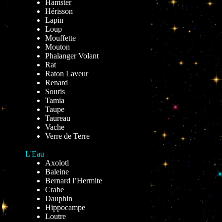
Hamster
Hérisson
Lapin
Loup
Mouffette
Mouton
Phalanger Volant
Rat
Raton Laveur
Renard
Souris
Tamia
Taupe
Taureau
Vache
Verre de Terre
L'Eau
Axolotl
Baleine
Bernard l’Hermite
Crabe
Dauphin
Hippocampe
Loutre