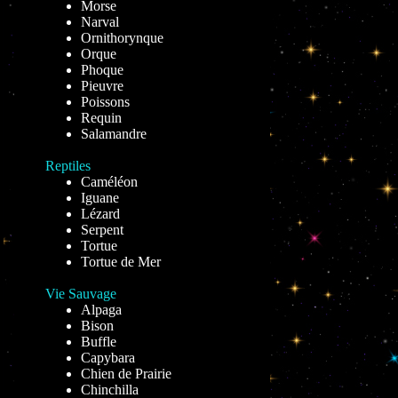
Morse
Narval
Ornithorynque
Orque
Phoque
Pieuvre
Poissons
Requin
Salamandre
Reptiles
Caméléon
Iguane
Lézard
Serpent
Tortue
Tortue de Mer
Vie Sauvage
Alpaga
Bison
Buffle
Capybara
Chien de Prairie
Chinchilla