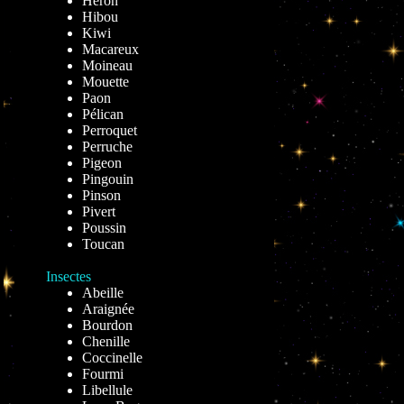
Héron
Hibou
Kiwi
Macareux
Moineau
Mouette
Paon
Pélican
Perroquet
Perruche
Pigeon
Pingouin
Pinson
Pivert
Poussin
Toucan
Insectes
Abeille
Araignée
Bourdon
Chenille
Coccinelle
Fourmi
Libellule