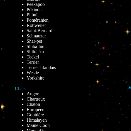
Peekapoo
Pékinois
Pitbull
Poméranien
Rottweiler
Saint-Bernard
Schnauzer
Shar-peï
Shiba Inu
Shih-Tzu
Teckel
Terrier
Terrier Irlandais
Westie
Yorkshire
Chats
Angora
Chartreux
Chaton
Européen
Gouttière
Himalayen
Maine Coon
Munchkin