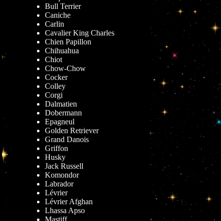
Bull Terrier
Caniche
Carlin
Cavalier King Charles
Chien Papillon
Chihuahua
Chiot
Chow-Chow
Cocker
Colley
Corgi
Dalmatien
Dobermann
Epagneul
Golden Retriever
Grand Danois
Griffon
Husky
Jack Russell
Komondor
Labrador
Lévrier
Lévrier Afghan
Lhassa Apso
Mastiff