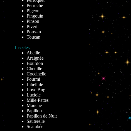
Perroquet
Perruche
Pigeon
Pingouin
Pinson
Pivert
Poussin
Toucan
Insectes
Abeille
Araignée
Bourdon
Chenille
Coccinelle
Fourmi
Libellule
Love Bug
Luciole
Mille-Pattes
Mouche
Papillon
Papillon de Nuit
Sauterelle
Scarabée