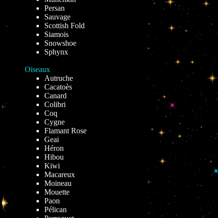
Persan
Sauvage
Scottish Fold
Siamois
Snowshoe
Sphynx
Oiseaux
Autruche
Cacatoès
Canard
Colibri
Coq
Cygne
Flamant Rose
Geai
Héron
Hibou
Kiwi
Macareux
Moineau
Mouette
Paon
Pélican